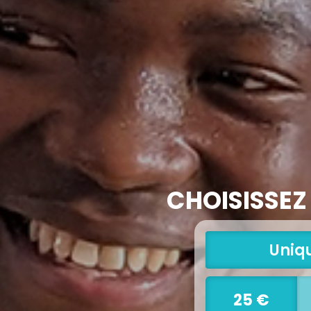
CHOISISSEZ
la
Uniq
les
r
25 €