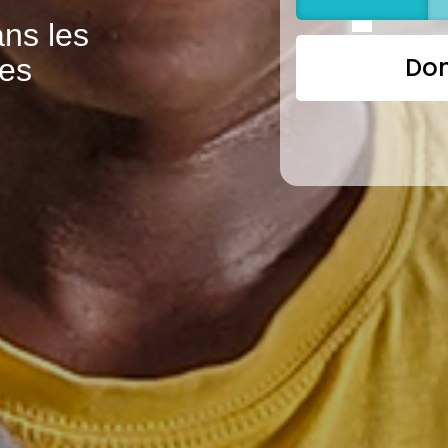
Don
illeur