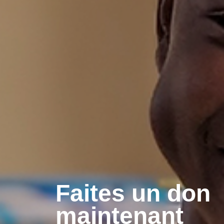
La pauvreté et 
guerre privent 
enfants de leu