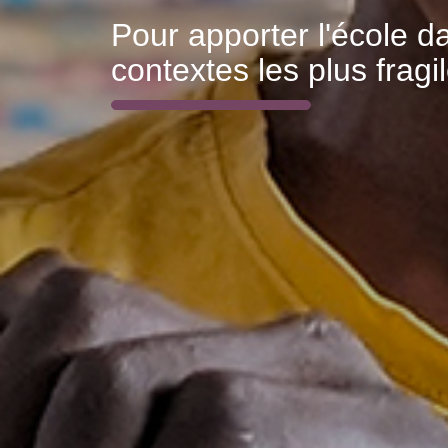
enfance
Offrez-leur un avenir me
grâce à l'école